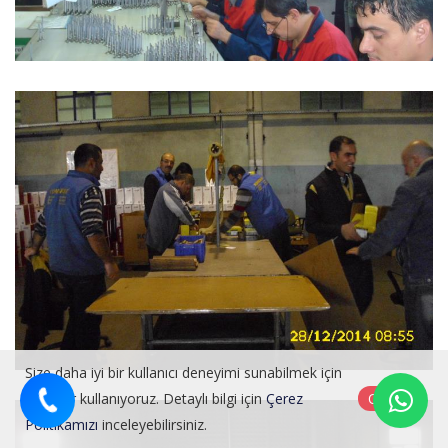
Size daha iyi bir kullanıcı deneyimi sunabilmek için
çerezler kullanıyoruz. Detaylı bilgi için
Çerez
Onayla
Politikamızı
inceleyebilirsiniz.