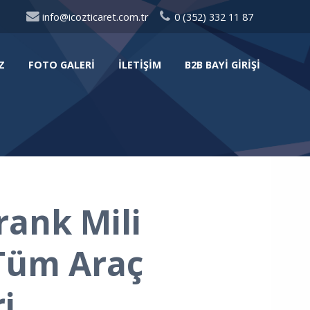
info@icozticaret.com.tr
0 (352) 332 11 87
Z
FOTO GALERI
İLETIŞIM
B2B BAYI GIRIŞI
ank Mili
 Tüm Araç
i