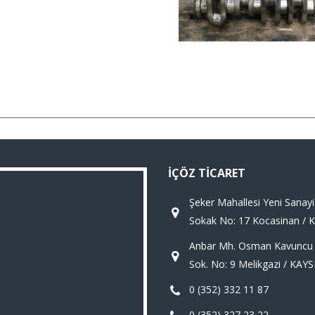
İÇÖZ TICARET
Şeker Mahallesi Yeni Sanayi
Sokak No: 17 Kocasinan / 
Anbar Mh. Osman Kavuncu Bu
Sok. No: 9 Melikgazi / KAYS
0 (352) 332 11 87
0 (352) 327 23 22