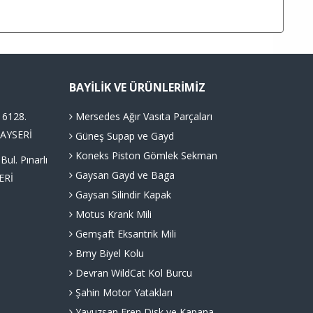
BAYILIK VE ÜRÜNLERIMIZ
 6128.
Mersedes Ağır Vasıta Parçaları
KAYSERİ
Güneş Supap ve Gayd
Koneks Piston Gömlek Sekman
l. Pınarlı
Gaysan Gayd ve Baga
ERİ
Gaysan Silindir Kapak
Motus Krank Mili
Gemşaft Eksantrik Mili
Bmy Biyel Kolu
Devran WildCat Kol Burcu
Şahin Motor Yatakları
Yavuzsan Fren Disk ve Kapana