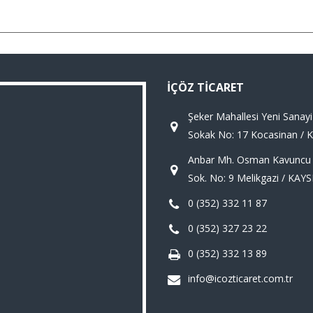
İÇÖZ TICARET
Şeker Mahallesi Yeni Sanayi
Sokak No: 17 Kocasinan / 
Anbar Mh. Osman Kavuncu Bu
Sok. No: 9 Melikgazi / KAYS
0 (352) 332 11 87
0 (352) 327 23 22
0 (352) 332 13 89
info@icozticaret.com.tr