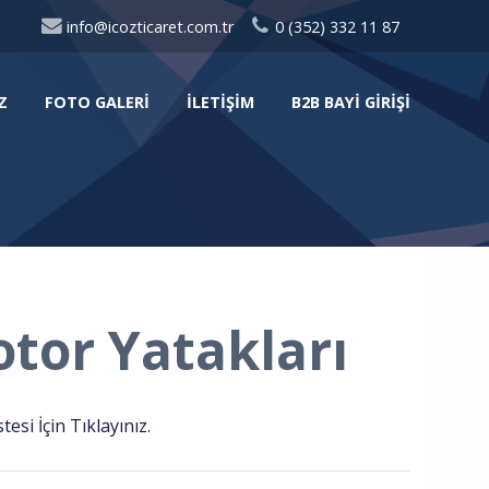
info@icozticaret.com.tr
0 (352) 332 11 87
Z
FOTO GALERI
İLETIŞIM
B2B BAYI GIRIŞI
tor Yatakları
si İçin Tıklayınız.